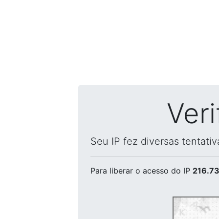
Ver
Seu IP fez diversas tentati
Para liberar o acesso
do IP
216.73