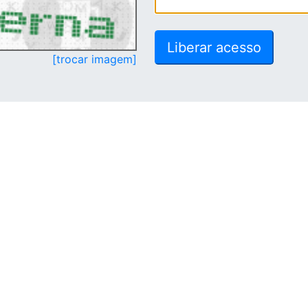
[trocar imagem]