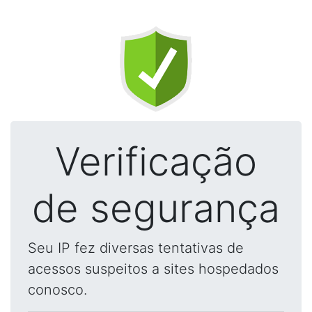
Verificação
de segurança
Seu IP fez diversas tentativas de
acessos suspeitos a sites hospedados
conosco.