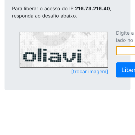
Para liberar o acesso
do IP
216.73.216.40
,
responda ao desafio abaixo.
Digite 
lado no
[trocar imagem]