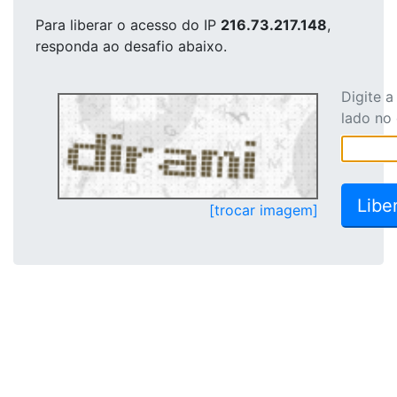
Para liberar o acesso
do IP
216.73.217.148
,
responda ao desafio abaixo.
Digite 
lado no
[trocar imagem]