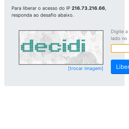
Para liberar o acesso
do IP
216.73.216.66
,
responda ao desafio abaixo.
Digite 
lado no
[trocar imagem]