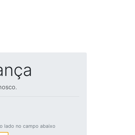
ança
nosco.
ao lado no campo abaixo