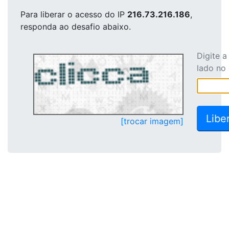
Para liberar o acesso
do IP
216.73.216.186
,
responda ao desafio abaixo.
Digite 
lado no
[trocar imagem]