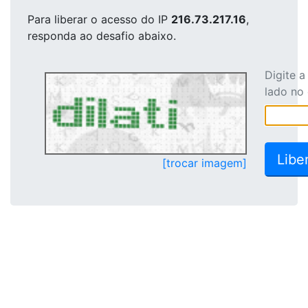
Para liberar o acesso
do IP
216.73.217.16
,
responda ao desafio abaixo.
Digite 
lado no
[trocar imagem]