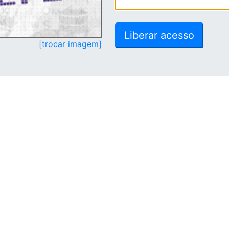
[trocar imagem]