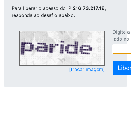
Para liberar o acesso
do IP
216.73.217.19
,
responda ao desafio abaixo.
Digite 
lado no
[trocar imagem]