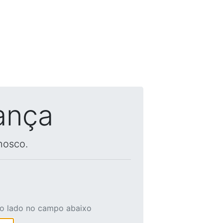
ança
nosco.
ao lado no campo abaixo