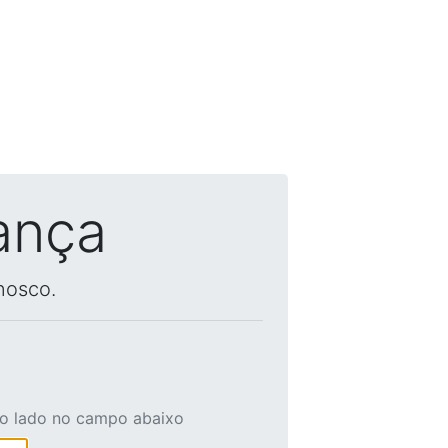
ança
nosco.
ao lado no campo abaixo