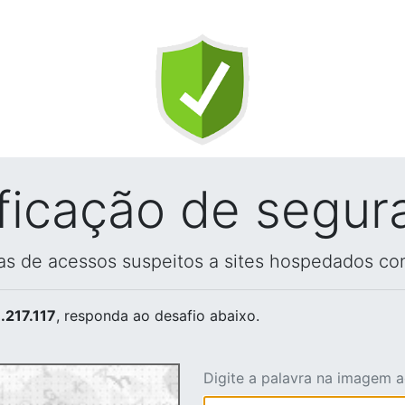
ificação de segur
vas de acessos suspeitos a sites hospedados co
.217.117
, responda ao desafio abaixo.
Digite a palavra na imagem 