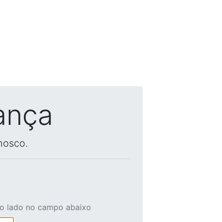
ança
nosco.
ao lado no campo abaixo