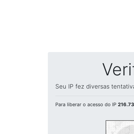
Ver
Seu IP fez diversas tentati
Para liberar o acesso
do IP
216.73