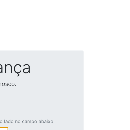
ança
nosco.
ao lado no campo abaixo