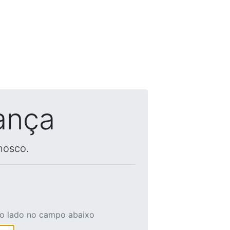
ança
nosco.
ao lado no campo abaixo