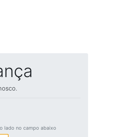
ança
nosco.
ao lado no campo abaixo