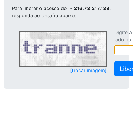
Para liberar o acesso
do IP
216.73.217.138
,
responda ao desafio abaixo.
Digite 
lado no
[trocar imagem]