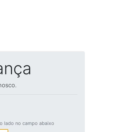
ança
nosco.
ao lado no campo abaixo