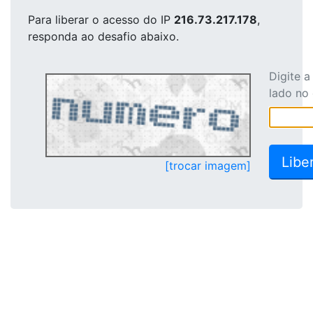
Para liberar o acesso
do IP
216.73.217.178
,
responda ao desafio abaixo.
Digite 
lado no
[trocar imagem]