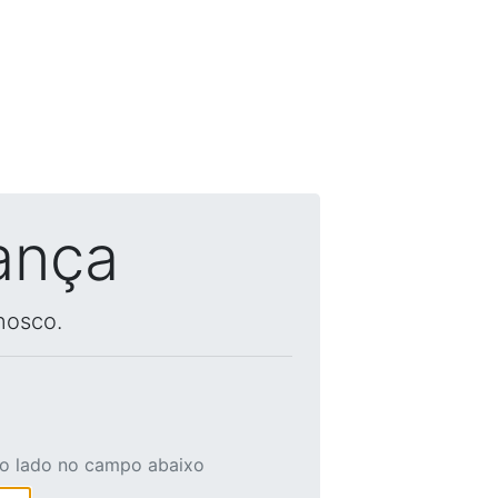
ança
nosco.
ao lado no campo abaixo