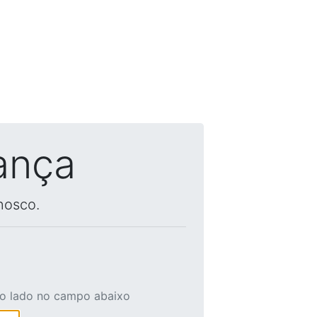
ança
nosco.
ao lado no campo abaixo