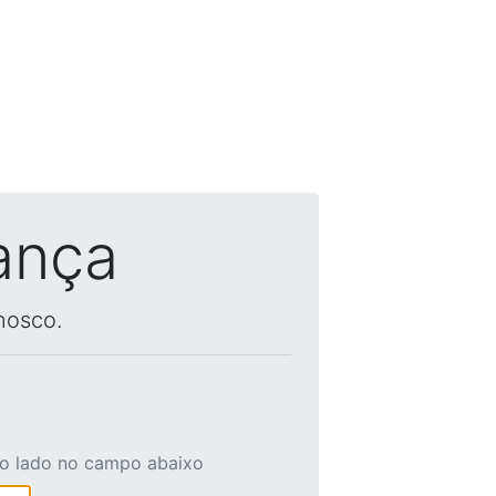
ança
nosco.
ao lado no campo abaixo