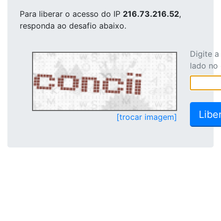
Para liberar o acesso
do IP
216.73.216.52
,
responda ao desafio abaixo.
Digite 
lado no
[trocar imagem]