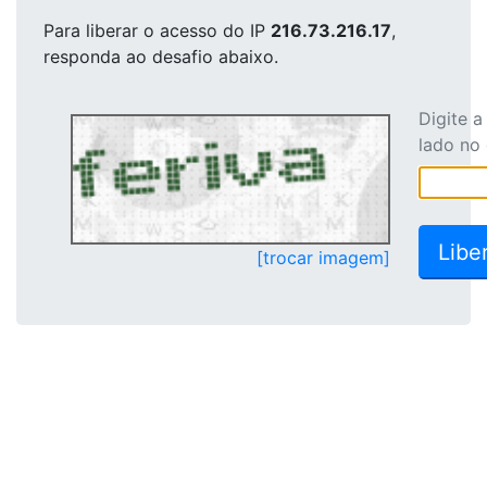
Para liberar o acesso
do IP
216.73.216.17
,
responda ao desafio abaixo.
Digite 
lado no
[trocar imagem]