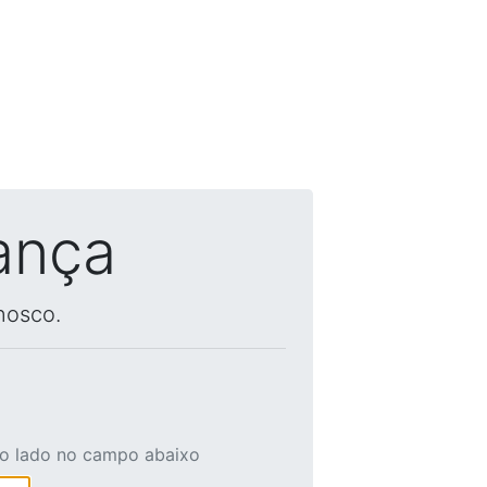
ança
nosco.
ao lado no campo abaixo